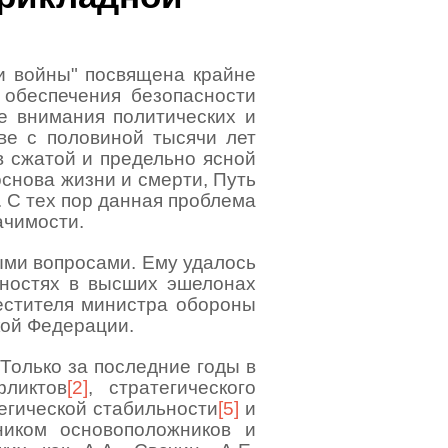
и войны" посвяще­на крайне
 обеспечения безопасности
е внимания по­литических и
ве с половиной тысячи лет
в сжатой и предельно ясной
основа жизни и смерти, Путь
. С тех пор данная проблема
ачимости.
ыми вопросами. Ему удалось
жностях в высших эшелонах
естителя ми­нистра обороны
кой Федерации.
Только за последние годы в
фликтов
[2]
, стратегиче­ского
тегической стабиль­ности
[5]
и
иком основополож­ников и