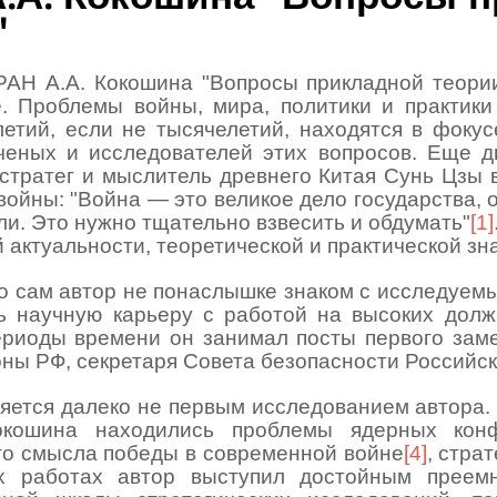
"
РАН А.А. Кокошина "Вопросы прикладной теори
. Проблемы войны, мира, политики и практики
летий, если не тысячелетий, находятся в фокус
ченых и ис­следователей этих вопросов. Еще д
 стратег и мыслитель древнего Китая Сунь Цзы 
й­ны: "Война — это великое дело государства, 
ели. Это нужно тщательно взвесить и обдумать"
[1]
й актуальности, теоретической и практиче­ской зн
о сам автор не пона­слышке знаком с исследуем
 научную карь­еру с работой на высоких дол
риоды вре­мени он занимал посты первого зам
оны РФ, секретаря Совета безопасности Российс
яется далеко не пер­вым исследованием автора. 
окошина находи­лись проблемы ядерных кон
ого смысла победы в современной войне
[4]
, стра
х работах автор выступил достойным преемн