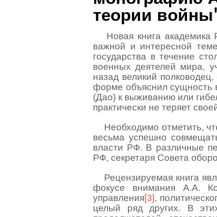
теории войны
Новая книга академика 
важной и интересной теме
государства в течение сто
военных деятелей мира, у
назад великий полководец,
форме объяснил сущность во
(Дао) к выживанию или ги­б
практически не теряет свое
Необходимо отметить, чт
весьма успешно совмещать
власти РФ. В различные пе
РФ, секретаря Совета обор
Рецензируемая книга явл
фокусе внимания А.А. К
управления
[3]
, политическ
целый ряд других. В эти